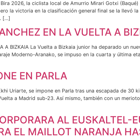
Bira 2026, la ciclista local de Amurrio Mirari Gotxi (Baqué
pero la victoria en la clasificación general final se la llev
. […]
ANCHEZ EN LA VUELTA A BIZ
ZKAIA La Vuelta a Bizkaia junior ha deparado un nuevo t
araje Moderno-Aranako, se impuso en la cuarta y última eta
ONE EN PARLA
Ekhi Uriarte, se impone en Parla tras una escapada de 30
a Vuelta a Madrid sub-23. Así mismo, también con un merioto
ORPORARA AL EUSKALTEL-EU
IRA EL MAILLOT NARANJA H