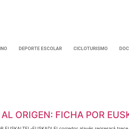
INO
DEPORTE ESCOLAR
CICLOTURISMO
DOC
 AL ORIGEN: FICHA POR EUS
USKALTEL-EUSKADI El corredor alavés regresará trece añ