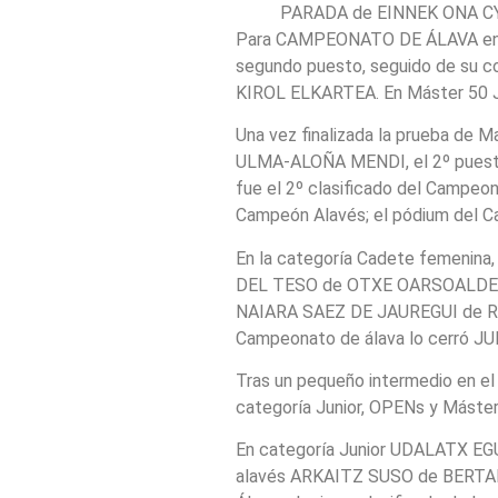
PARADA de EINNEK ONA C
Para CAMPEONATO DE ÁLAVA en l
segundo puesto, seguido de su
KIROL ELKARTEA. En Máster 50 
Una vez finalizada la prueba de 
ULMA-ALOÑA MENDI, el 2º pues
fue el 2º clasificado del Camp
Campeón Alavés; el pódium del
En la categoría Cadete femenina,
DEL TESO de OTXE OARSOALDEA 
NAIARA SAEZ DE JAUREGUI de RPD
Campeonato de álava lo cerró
Tras un pequeño intermedio en el 
categoría Junior, OPENs y Máster
En categoría Junior UDALATX EGU
alavés ARKAITZ SUSO de BERTAKO