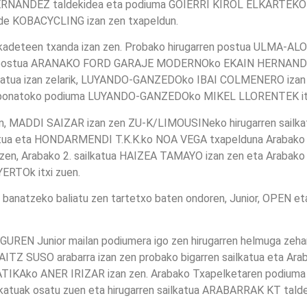
 HERNANDEZ taldekidea eta podiuma GOIERRI KIROL ELKARTEKO
de KOBACYCLING izan zen txapeldun.
kadeteen txanda izan zen. Probako hirugarren postua ULMA-
postua ARANAKO FORD GARAJE MODERNOko EKAIN HERNANDO ara
lkatua izan zelarik, LUYANDO-GANZEDOko IBAI COLMENERO izan 
mponatoko podiuma LUYANDO-GANZEDOko MIKEL LLORENTEK itx
n, MADDI SAIZAR izan zen ZU-K/LIMOUSINeko hirugarren sail
katua eta HONDARMENDI T.K.K.ko NOA VEGA txapelduna Arabak
en, Arabako 2. sailkatua HAIZEA TAMAYO izan zen eta Arabak
TOk itxi zuen.
k banatzeko baliatu zen tartetxo baten ondoren, Junior, OPEN e
N Junior mailan podiumera igo zen hirugarren helmuga zeha
Z SUSO arabarra izan zen probako bigarren sailkatua eta Arab
ATIKAko ANER IRIZAR izan zen. Arabako Txapelketaren podiu
atuak osatu zuen eta hirugarren sailkatua ARABARRAK KT ta