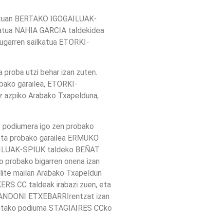
ostuan BERTAKO IGOGAILUAK-
lkatua NAHIA GARCIA taldekidea
rugarren sailkatua ETORKI-
 proba utzi behar izan zuten.
bako garailea, ETORKI-
 azpiko Arabako Txapelduna,
podiumera igo zen probako
 eta probako garailea ERMUKO
GAILUAK-SPIUK taldeko BEÑAT
 probako bigarren onena izan
lite mailan Arabako Txapeldun
RS CC taldeak irabazi zuen, eta
o ANDONI ETXEBARRIrentzat izan
ketako podiuma STAGIAIRES CCko