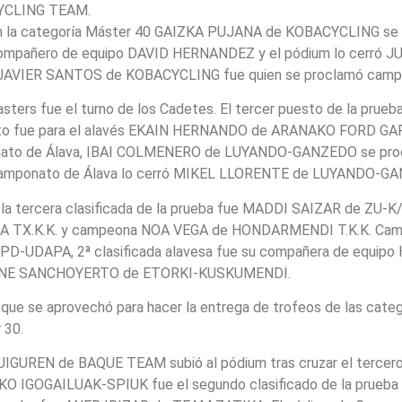
YCLING TEAM.
a categoría Máster 40 GAIZKA PUJANA de KOBACYCLING se p
 compañero de equipo DAVID HERNANDEZ y el pódium lo cerró
JAVIER SANTOS de KOBACYCLING fue quien se proclamó camp
Masters fue el turno de los Cadetes. El tercer puesto de la pr
to fue para el alavés EKAIN HERNANDO de ARANAKO FORD G
eonato de Álava, IBAI COLMENERO de LUYANDO-GANZEDO se pro
 Camponato de Álava lo cerró MIKEL LLORENTE de LUYANDO-G
 la tercera clasificada de la prueba fue MADDI SAIZAR de ZU-K
TX.K.K. y campeona NOA VEGA de HONDARMENDI T.K.K. Campe
-UDAPA, 2ª clasificada alavesa fue su compañera de equipo
 JUNE SANCHOYERTO de ETORKI-KUSKUMENDI.
que se aprovechó para hacer la entrega de trofeos de las catego
 30.
IGUREN de BAQUE TEAM subió al pódium tras cruzar el tercero l
 IGOGAILUAK-SPIUK fue el segundo clasificado de la prueba