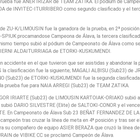
 la prueba fue ANER IRIZAR de TEAM ZATIKA. El pódium de Campe
 de INVITEC-ITURRIBERO como segundo clasificado y el terc
 ZU-K/LIMOUSIN fue la ganadora de la prueba, en 2ª posición s
IUK procamandose Campeona de Álava, la tercera clasificada
ismo tiempo subió al pódium de Campeonato de Álava como segu
e LIERNI ALDAITURRIAGA de ETORKI-KUSKUMENDI.
 accidente en el que tuvieron que ser asistidas y abandonar la 
la clasificación fue la siguiente; MAGALI ALBISU (Sub23) de
O (Sub23) de ETORKI-KUSKUMENDI fue la segunda clasificada 
e la prueba fue para NAIA ARREGI (Sub23) de TEAM ZATIKA.
 IGOR IRIARTE (Sub23) de LIMOUSIN KARTOIAK-ORIAKO subió al
ón subió DARIO SILVESTRE (Elite) de SALTOKI-CONOR y el vence
TE. En Campeonato de Álava Sub 23 BEÑAT FERNANDEZ DE L
peón tras cruzar la línea de meta en 4ª posición y tras ser e
ara su compañero de equipo ASIER BERAZA que cruzó la línea 
 URAIN de VIBIKE CC se proclamó Campeón de Álava.