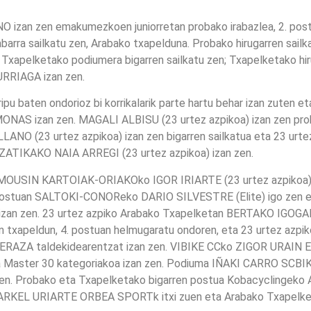
izan zen emakumezkoen juniorretan probako irabazlea, 2. p
rra sailkatu zen, Arabako txapelduna. Probako hirugarren sai
ko Txapelketako podiumera bigarren sailkatu zen; Txapelketako hi
RIAGA izan zen.
 baten ondorioz bi korrikalarik parte hartu behar izan zuten eta
ONAS izan zen. MAGALI ALBISU (23 urtez azpikoa) izan zen pro
(23 urtez azpikoa) izan zen bigarren sailkatua eta 23 urtez
ZATIKAKO NAIA ARREGI (23 urtez azpikoa) izan zen.
MOUSIN KARTOIAK-ORIAKOko IGOR IRIARTE (23 urtez azpikoa) 
ren postuan SALTOKI-CONOReko DARIO SILVESTRE (Elite) igo zen
izan zen. 23 urtez azpiko Arabako Txapelketan BERTAKO IGO
xapeldun, 4. postuan helmugaratu ondoren, eta 23 urtez azpiko
BERAZA taldekidearentzat izan zen. VIBIKE CCko ZIGOR URAIN E
a Master 30 kategoriakoa izan zen. Podiuma IÑAKI CARRO SCBIKE
zen. Probako eta Txapelketako bigarren postua Kobacyclingek
 MARKEL URIARTE ORBEA SPORTk itxi zuen eta Arabako Txapel