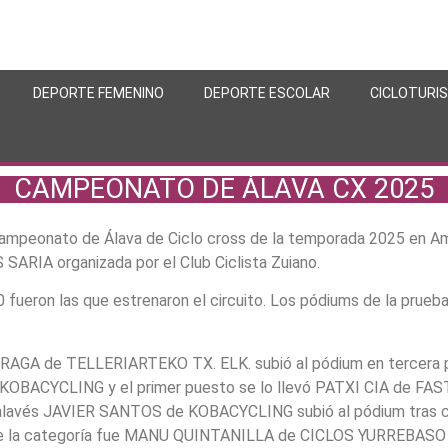
DEPORTE FEMENINO
DEPORTE ESCOLAR
CICLOTURI
CAMPEONATO DE ÁLAVA CX 2025
ampeonato de Álava de Ciclo cross de la temporada 2025 en Am
SARIA organizada por el Club Ciclista Zuiano.
 fueron las que estrenaron el circuito. Los pódiums de la prueb
GA de TELLERIARTEKO TX. ELK. subió al pódium en tercera pos
KOBACYCLING y el primer puesto se lo llevó PATXI CIA de F
alavés JAVIER SANTOS de KOBACYCLING subió al pódium tras cru
do de la categoría fue MANU QUINTANILLA de CICLOS YURREBASO 