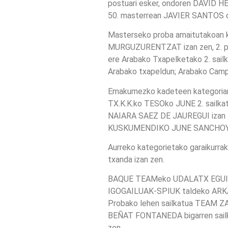
postuari esker, ondoren DAVID
50. masterrean JAVIER SANTOS 
Masterseko proba amaitutakoan 
MURGUZURENTZAT izan zen, 2. 
ere Arabako Txapelketako 2. sai
Arabako txapeldun; Arabako Ca
Emakumezko kadeteen kategoria
TX.K.K.ko TESOko JUNE 2. sail
NAIARA SAEZ DE JAUREGUI izan z
KUSKUMENDIKO JUNE SANCHOYER
Aurreko kategorietako garaikurra
txanda izan zen.
BAQUE TEAMeko UDALATX EGUIGURE
IGOGAILUAK-SPIUK taldeko ARKAIT
Probako lehen sailkatua TEAM Z
BEÑAT FONTANEDA bigarren sailk
zen.