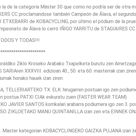
e la de la categoría Máster 30 que como no podría ser de otra m
KERS CC proclamandose también Campeón de Álava, el segundo 
 ETXEBARRI de KOBACYCLING, por último el pódium de la pru
peonato de Álava lo cerró IÑIGO YARRITU de STAGIAIRES CC.
TODOS Y TODAS!!!
**********************
raldiko Ziklo Kroseko Arabako Txapelketa burutu zen Ametzaga de
RIAren XXXVIII. edizioan.40., 50. eta 60. masterrak izan ziren 
iumak honako hauek izan ziren:
A, TELLERIARTEKO TX. ELK. hirugarren postuan igo zen podiu
en postua PATXI CIAk eskuratu zuen (FASTER WEAR TEAM).
 JAVIER SANTOS korrikalari arabarra podiumera igo zen 3. po
REBASO ZIKLOETAKO MANU QUINTANILLA izan zen eta EINNEK O
aster kategorian KOBACYCLINGEKO GAIZKA PUJANA izan zen 