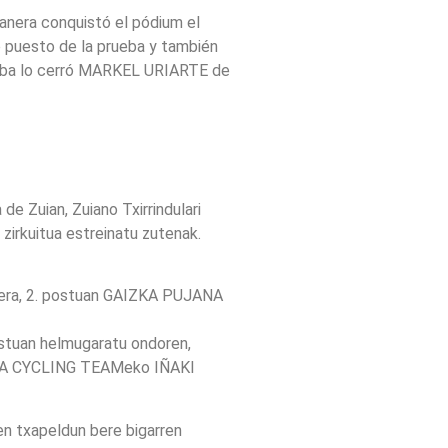
anera conquistó el pódium el
puesto de la prueba y también
eba lo cerró MARKEL URIARTE de
 Zuian, Zuiano Txirrindulari
zirkuitua estreinatu zutenak.
mera, 2. postuan GAIZKA PUJANA
stuan helmugaratu ondoren,
NA CYCLING TEAMeko IÑAKI
txapeldun bere bigarren