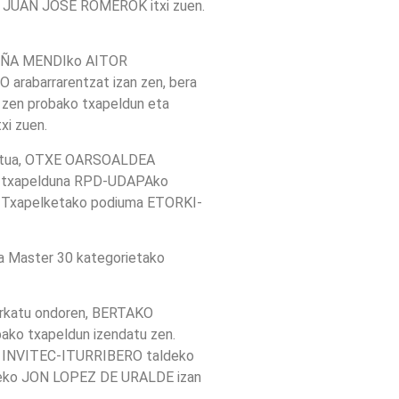
 JUAN JOSE ROMEROK itxi zuen.
ALOÑA MENDIko AITOR
barrarentzat izan zen, bera
zen probako txapeldun eta
i zuen.
katua, OTXE OARSOALDEA
o txapelduna RPD-UDAPAko
o Txapelketako podiuma ETORKI-
ta Master 30 kategorietako
rkatu ondoren, BERTAKO
ako txapeldun izendatu zen.
ma INVITEC-ITURRIBERO taldeko
ldeko JON LOPEZ DE URALDE izan