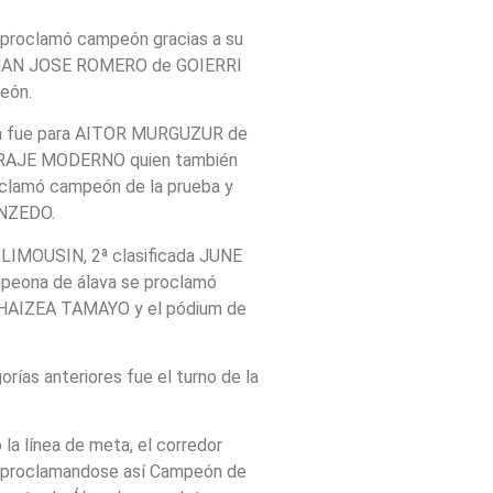
roclamó campeón gracias a su
 JUAN JOSE ROMERO de GOIERRI
eón.
ueba fue para AITOR MURGUZUR de
ARAJE MODERNO quien también
clamó campeón de la prueba y
ANZEDO.
/LIMOUSIN, 2ª clasificada JUNE
ona de álava se proclamó
 HAIZEA TAMAYO y el pódium de
rías anteriores fue el turno de la
a línea de meta, el corredor
 proclamandose así Campeón de