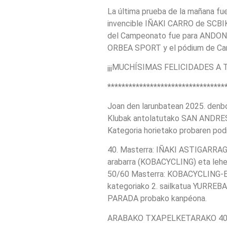
La última prueba de la mañana fu
invencible IÑAKI CARRO de SCBI
del Campeonato fue para ANDONI
ORBEA SPORT y el pódium de Cam
¡¡¡MUCHÍSIMAS FELICIDADES A 
*********************************
Joan den larunbatean 2025. denbo
Klubak antolatutako SAN ANDRES SA
Kategoria horietako probaren pod
40. Masterra: IÑAKI ASTIGARRAG
arabarra (KOBACYCLING) eta leh
50/60 Masterra: KOBACYCLING-EKO
kategoriako 2. sailkatua YUR
PARADA probako kanpéona.
ARABAKO TXAPELKETARAKO 40. M