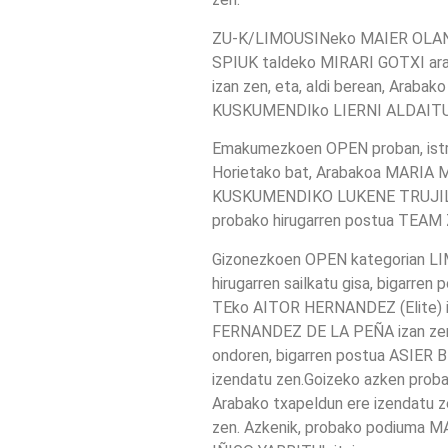
ZU-K/LIMOUSINeko MAIER OLANO 
SPIUK taldeko MIRARI GOTXI araba
izan zen, eta, aldi berean, Araba
KUSKUMENDIko LIERNI ALDAITUR
Emakumezkoen OPEN proban, istripu
Horietako bat, Arabakoa MARIA M
KUSKUMENDIKO LUKENE TRUJILLANO 
probako hirugarren postua TEAM 
Gizonezkoen OPEN kategorian LI
hirugarren sailkatu gisa, bigar
TEko AITOR HERNANDEZ (Elite) 
FERNANDEZ DE LA PEÑA izan zen t
ondoren, bigarren postua ASIER 
izendatu zen.Goizeko azken prob
Arabako txapeldun ere izendatu 
zen. Azkenik, probako podiuma