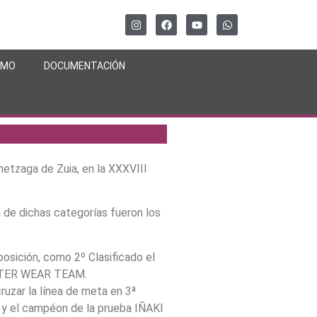
SMO
DOCUMENTACIÓN
etzaga de Zuia, en la XXXVIII
a de dichas categorías fueron los
ición, como 2º Clasificado el
ASTER WEAR TEAM.
zar la línea de meta en 3ª
y el campéon de la prueba IÑAKI