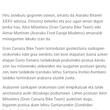
Hiru asteburu gogorren ostean, amaitu da Aiarako Biraren
XXXV. edizioa. Emozioz beteriko eta poz ugari eman digun
proba hau, Aitor Mitxelena (Gran Canaria Bike Team) edo
Aimar Martinen (Aranako Ford Garaje Moderno) emanaldi
miresgarrien lekuko izan da.
Gran Canaria Bike Team txirrindulari gasteiztarra sailkapen
orokorreko lider gisa sendotu zen bost etapatan, baina azken
etapan Dario Gimeno taldekideak podiumeko postua kendu
zion lau milareneko aldearekin eta laugarren postuan geratu
zen, bere taldekide izandako Ieltxu Santana Invitec-Iturribero
taldeko txirrindulari arabarra atzetik zuela.
Arabarren sailkapen orokorrean izen errepikatuak eta talde
aniztasuna aurki ditzakegu podiumean. Lehen postuan Aitor
Mitxelena (Gran Canaria Bike Team) aurkitzen dugu,
bigarren postua duen Ieltxu Santanarekin (Gonbidec-