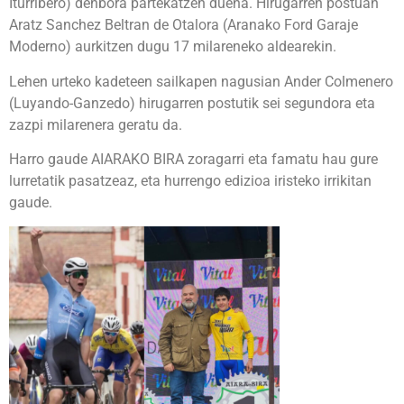
Iturribero) denbora partekatzen duena. Hirugarren postuan
Aratz Sanchez Beltran de Otalora (Aranako Ford Garaje
Moderno) aurkitzen dugu 17 milareneko aldearekin.
Lehen urteko kadeteen sailkapen nagusian Ander Colmenero
(Luyando-Ganzedo) hirugarren postutik sei segundora eta
zazpi milarenera geratu da.
Harro gaude AIARAKO BIRA zoragarri eta famatu hau gure
lurretatik pasatzeaz, eta hurrengo edizioa iristeko irrikitan
gaude.