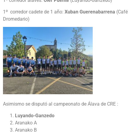
1º corredor alavés:
Oier Puente
(Luyando-Ganzedo)
1º corredor cadete de 1 año:
Xuban Guerenabarrena
(Café
Dromedario)
Asimismo se disputó al campeonato de Álava de CRE :
Luyando-Ganzedo
Aranako A
Aranako B